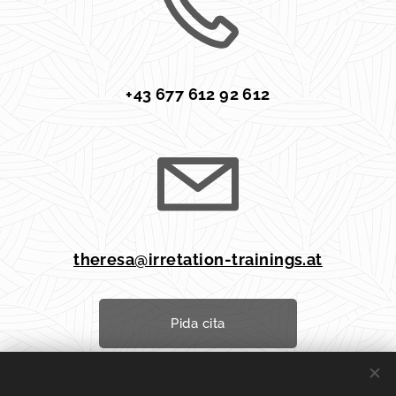
+43 677 612 92 612
theresa@irretation-trainings.at
Pida cita