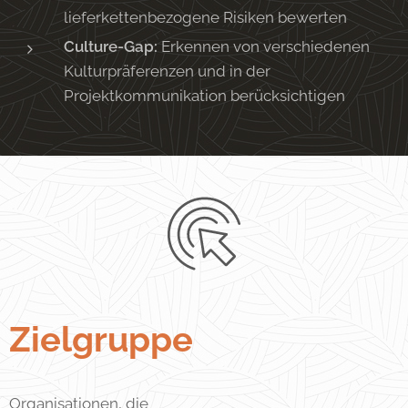
lieferkettenbezogene Risiken bewerten
Culture-Gap:
Erkennen von verschiedenen
Kulturpräferenzen und in der
Projektkommunikation berücksichtigen
Zielgruppe
Organisationen, die