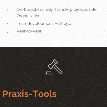
On-the-jobTraining: Transferprojekt aus der
Organisation
Teamdevelopment-Aufträge
Peer-to-Peer
Praxis-Tools