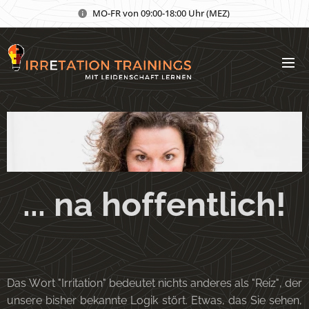
MO-FR von 09:00-18:00 Uhr (MEZ)
... na hoffentlich!
Das Wort "Irritation" bedeutet nichts anderes als "Reiz", der
unsere bisher bekannte Logik stört. Etwas, das Sie sehen,