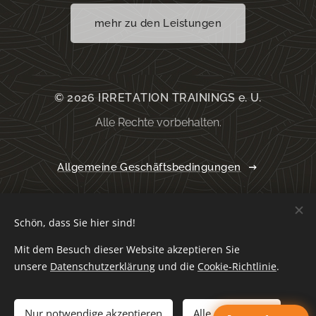
mehr zu den Leistungen
© 2026 IRRETATION TRAININGS e. U.
Alle Rechte vorbehalten.
Allgemeine Geschäftsbedingungen
Datenschutzerklärung
Schön, dass Sie hier sind!
Mit dem Besuch dieser Website akzeptieren Sie
unsere
Datenschutzerklärung
und die
Cookie-Richtlinie
.
Impressum
Cookies
Sprachen
Nur notwendige akzeptieren
Alle akzeptieren